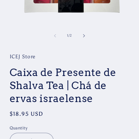
Open
media
1
of
1
/
2
in
modal
ICEJ Store
Caixa de Presente de
Shalva Tea | Chá de
ervas israelense
Regular
$18.95 USD
price
Quantity