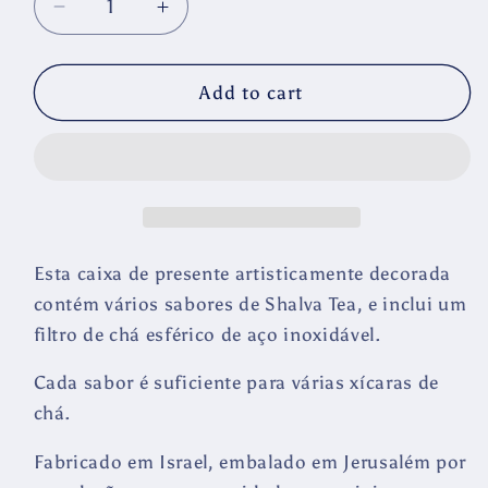
Decrease
Increase
quantity
quantity
for
for
Caixa
Caixa
Add to cart
de
de
Presente
Presente
de
de
Shalva
Shalva
Tea
Tea
|
|
Chá
Chá
Esta caixa de presente artisticamente decorada
de
de
contém vários sabores de Shalva Tea, e inclui um
ervas
ervas
filtro de chá esférico de aço inoxidável.
israelense
israelense
Cada sabor é suficiente para várias xícaras de
chá.
Fabricado em Israel, embalado em Jerusalém por