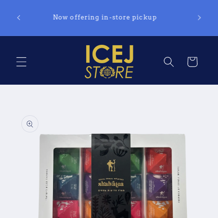
Skip to
ed to
content
Now offering in-store pickup
e with
Cart
Skip to
product
information